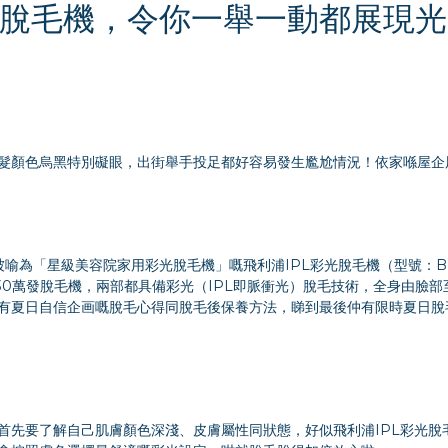
脫毛機，令你一舉一動都展現光
髮顏色烏黑特別礙眼，出街舉手投足都好容易發生尷尬情況！依家喺屋企
喻為「星級美容院家用彩光脫毛機」嘅飛利浦IPL彩光脫毛機（型號：BR
n IPL 30萬發脫毛機，兩部都具備彩光（IPL即脈衝光）脫毛技術，全身由臉部
有夏日自信企画嘅脫毛心得同脫毛後保養方法，睇到最後仲有限時夏日脫
先要了解自己肌膚顏色深淺、皮膚屬性同狀態，好似飛利浦IPL彩光脫毛