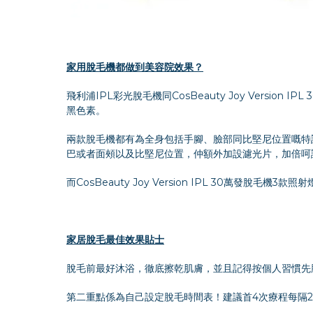
家用脫毛機都做到美容院效果？
飛利浦IPL彩光脫毛機同CosBeauty Joy Ver
黑色素。
兩款脫毛機都有為全身包括手腳、臉部同比堅尼位置嘅特
巴或者面頰以及比堅尼位置，仲額外加設濾光片，加倍呵
而CosBeauty Joy Version IPL 30萬發
家居脫毛最佳效果貼士
脫毛前最好沐浴，徹底擦乾肌膚，並且記得按個人習慣先
第二重點係為自己設定脫毛時間表！建議首4次療程每隔