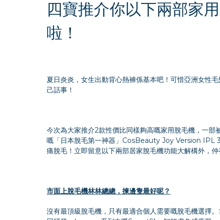
四寶推介你以下兩部家用
啦！
夏日炎炎，女生出動背心熱褲係基本吧！可惜亞洲女性毛
己話事！
今次為大家推介2款性價比同樣夠高嘅家用脫毛機，一部被
嘅「日本脫毛第一神器」CosBeauty Joy Versio
痛脫毛！立即留意以下兩部居家脫毛機功能大解構外，仲
市面上脫毛機林林總總，揀邊隻最好呢？
沒有最頂級脫毛機，只有最適合個人需要嘅脫毛機選擇。首