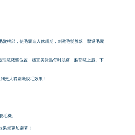
光線照射毛髮根部，使毛囊進入休眠期，刺激毛髮脫落，擊退毛囊
處理嘅腋窩位置一樣完美緊貼每吋肌膚；臉部嘅上唇、下
源，做到更大範圍嘅脫毛效果！
脫毛機。
效果就更加顯著！