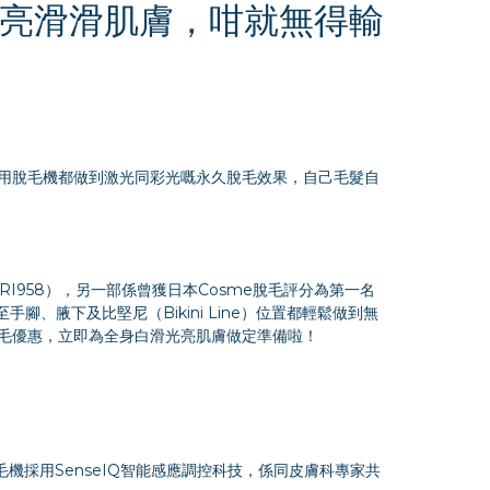
亮滑滑肌膚，咁就無得輸
用脫毛機都做到激光同彩光嘅永久脫毛效果，自己毛髮自
I958），另一部係曾獲日本Cosme脫毛評分為第一名
至手腳、腋下及比堅尼（Bikini Line）位置都輕鬆做到無
毛優惠，立即為全身白滑光亮肌膚做定準備啦！
機採用SenseIQ智能感應調控科技，係同皮膚科專家共