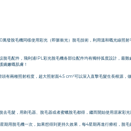
sion IPL 30萬發脫毛機同樣使用彩光（即脈衝光）脫毛技術，利用溫和嘅
設脫毛配件，飛利浦IPL彩光脫毛機各部位配件均有獨特弧度設計，最難
護嬌嫩嘅肌膚！
脫毛機3款照射燈頭有兩種照射程度，超大照射面4.5 cm²可以深入直擊毛髮生長根
脫去毛髮，用剃毛器、脫毛器或者蜜蠟脫毛都得，繼而開始使用居家彩光
2星期用脫毛機一次，如果想得到更持久效果，每4星期再進行療程，脫毛