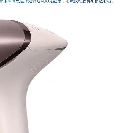
應器，會按照膚色選擇最舒適嘅彩光設定，咁就脫毛脫得加倍放心啦。