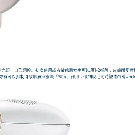
發脫毛機，設有5檔光照，自己調控。初次使用或者敏感肌女生可以用1-2檔段，皮
可以抑制引致肌膚痤瘡嘅「袪痘」作用，做到脫毛同時塑造白滑perfect