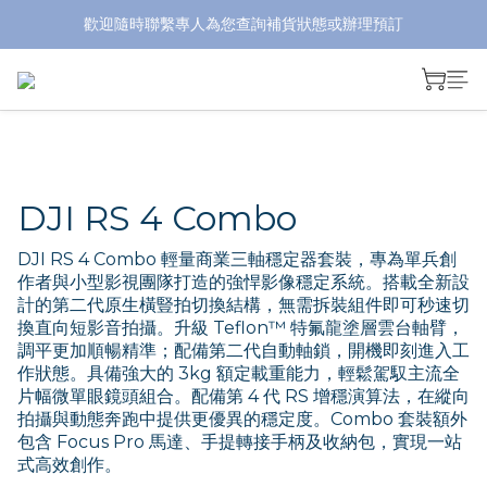
歡迎隨時聯繫專人為您查詢補貨狀態或辦理預訂
DJI RS 4 Combo
DJI RS 4 Combo 輕量商業三軸穩定器套裝，專為單兵創
作者與小型影視團隊打造的強悍影像穩定系統。搭載全新設
計的第二代原生橫豎拍切換結構，無需拆裝組件即可秒速切
換直向短影音拍攝。升級 Teflon™ 特氟龍塗層雲台軸臂，
調平更加順暢精準；配備第二代自動軸鎖，開機即刻進入工
作狀態。具備強大的 3kg 額定載重能力，輕鬆駕馭主流全
片幅微單眼鏡頭組合。配備第 4 代 RS 增穩演算法，在縱向
拍攝與動態奔跑中提供更優異的穩定度。Combo 套裝額外
包含 Focus Pro 馬達、手提轉接手柄及收納包，實現一站
式高效創作。