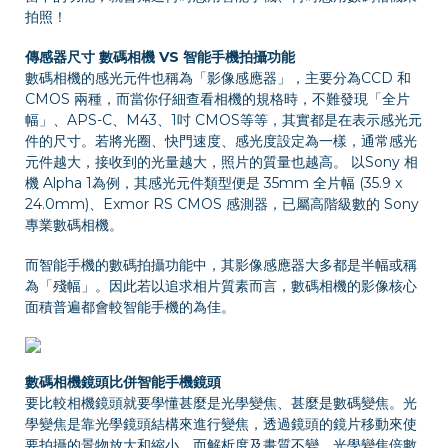
拍照！
傳感器尺寸 數碼相機 VS 智能手機拍攝功能
數碼相機的感光元件也稱為「影像感應器」，主要分為CCD 和
CMOS 兩種，而當你仔細查看相機的規格時，不難發現「全片
幅」、APS-C、M43、1吋 CMOS等等，其實都是在表示感光元
件的尺寸。若將光圈、快門速度、感光度設定為一樣，通常感光
元件越大，接收到的光量越大，照片的質量也越高。 以Sony 相
機 Alpha 1為例，其感光元件類型便是 35mm 全片幅 (35.9 x
24.0mm)、Exmor RS CMOS 感測器，已屬高階級數的 Sony
專業數碼相機。
而智能手機的數碼拍攝功能中，其影像感應器大多都是半幅或稱
為「殘幅」。因此若以追求相片質素而言，數碼相機的影像核心
面積普遍都會較智能手機的為佳。
數碼相機鏡頭比併智能手機鏡頭
要比較相機鏡頭就要學懂甚麼是光學變焦、甚麼是數碼變焦。光
學變焦是靠光學鏡頭結構來進行變焦，透過鏡頭的鏡片移動來使
要拍攝的景物放大和縮小，而解析度及畫質不變。光學變焦倍數