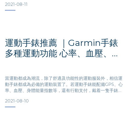
2021-08-11
相機來拍照！
傳感器尺寸 數碼相機 VS 智能手機拍攝功能
運動手錶推薦 ｜Garmin手錶
數碼相機的感光元件也稱為「影像感應器」，主要分為CCD 和
CMOS 兩種，而當你仔細查看相機的規格時，不難發現「全片
多種運動功能 心率、血壓、身
幅」、APS-C、M43、1吋 CMOS等等，其實都是在表示感光
元件的尺
體能量指數、藍牙樣樣齊
當運動都成為潮流，除了舒適及功能性的運動服裝外，相信運
動手錶都成為必備的運動裝置了。若運動手錶能配備GPS、心
率、血壓、身體能量指數等，還有行動支付，戴着一隻手錶便
能出門再不是夢﹗
2021-08-10
運動手錶記錄訓練數據 健身運動必備