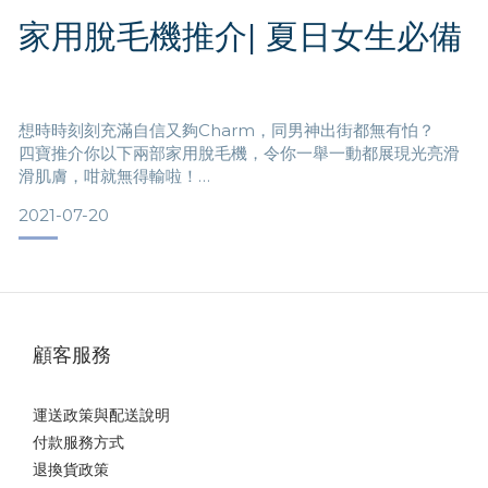
Garmin Forerunner 系列讓運動變得智能化，它能幫助記錄
家用脫毛機推介| 夏日女生必備
健康狀態、睡眠質量、運動數據，並提供「個性化」提醒及建
議，讓「智能」變得人性化。該系列的運動手錶內置跑步、三
鐵、自行車、游泳、跑步及更多運動的活動模式。如要進行三
鐵競賽，只需一
想時時刻刻充滿自信又夠Charm，同男神出街都無有怕？
四寶推介你以下兩部家用脫毛機，令你一舉一動都展現光亮滑
滑肌膚，咁就無得輸啦！
2021-07-20
夏日炎炎，女生出動背心熱褲係基本吧！可惜亞洲女性毛髮顏
色烏黑特別礙眼，出街舉手投足都好容易發生尷尬情況！依家
喺屋企用脫毛機都做到激光同彩光嘅永久脫毛效果，自己毛髮
自己話事！
顧客服務
運送政策與配送說明
今次為大家推介2款性價比同樣夠高嘅家用脫毛機，一部被喻為
付款服務方式
「星級美容院家用彩光脫毛機」嘅飛利浦IPL彩光脫毛機（型
退換貨政策
號：BRI958），另一部係