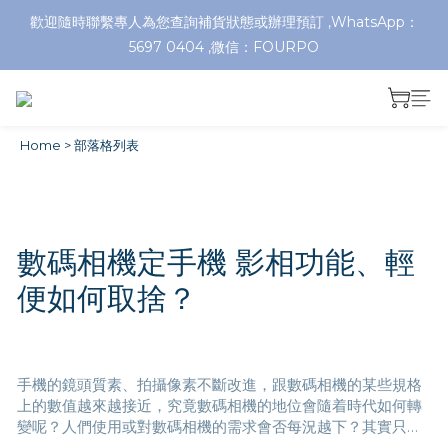
歡迎隨時聯繫專人為您查詢補貨狀態或辦理預訂 ,WhatsApp：
5697 0404 ,微信：FOURPO
Home
>
部落格列表
數碼相機定手機 影相功能、輕
便如何取捨？
手機的鏡頭質素、拍攝像素不斷改進，跟數碼相機的某些規格
上的數值越來越接近，究竟數碼相機的地位會隨着時代如何轉
變呢？人們使用或對數碼相機的需求會否每況越下？其實只要
辨清當中的功能，就會知道何時想用智能手機、何時想用數碼