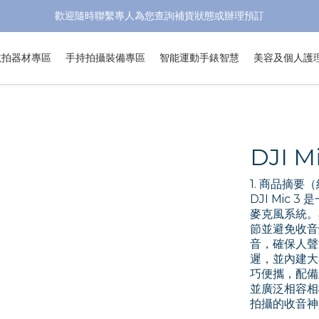
歡迎隨時聯繫專人為您查詢補貨狀態或辦理預訂
航拍器材專區
手持拍攝裝備專區
智能運動手錶智慧
美容及個人護
DJI Mi
1. 商品摘要（
DJI Mic
麥克風系統。具
節並避免收音
音，確保人聲
遲，並內建大
巧便攜，配備
並廣泛相容相
拍攝的收音神