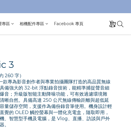
理專區
相機配件專區
Facebook 專頁
c 3
約 260 字）
 3 是一款專為影音創作者與專業拍攝團隊打造的高品質無線
備強大的 32-bit 浮點錄音技術，能精準捕捉聲音細
爆音；升級版智能主動降噪功能，可有效過濾環境雜
清晰自然。具備高達 250 公尺無線傳輸距離與超低延
容量儲存空間，支援作為備份錄音筆使用。機身設計輕
直覺的 OLED 觸控螢幕與一體化充電盒，隨取即用，
機、智慧型手機及電腦，是 Vlog、直播、訪談與戶外
器。