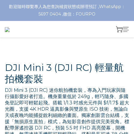
歡迎隨時聯繫專人為您查詢補貨狀態或辦理預訂 ,WhatsApp：
5697 0404 ,微信：FOURPO
DJI Mini 3 (DJI RC) 輕量航
拍機套裝
DJI Mini 3 (DJI RC) 迷你航拍機套裝，專為入門玩家與隨
行攝影愛好者打造。機身重量低於 249g，輕巧隨身、多國
免登記即可輕鬆起飛。搭載 1/1.3 吋感光元件與 $f/1.7$ 超大
光圈，支援 4K HDR 逼真影像與雙原生 ISO 技術，無論白
天或夜晚均能捕捉銳利細緻的畫面。獨家創新雲台結構，支
援「無損原生直拍」模式，為短影音創作提供完美視角。標
配帶屏遙控器 DJI RC，預裝 5.5 吋 FHD 高亮螢幕，開機