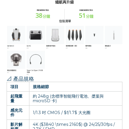
📐 產品規格
項目
規格細節
起飛重
約 248g (含標準智能飛行電池、槳葉與
量
microSD 卡)
感光元
1/1.3 吋 CMOS /
$f/1.7$
大光圈
件
影片解
4K (
$3840 \times 2160$
) @ 24/25/30fps /
析度
2.7K / FHD