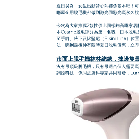
夏日炎炎，女生出動背心熱褲係基本吧！可
喺屋企用脫毛機都做到激光同彩光嘅永久脫
今次為大家推薦2款性價比同樣夠高嘅家居脫
本Cosme脫毛評分為第一名嘅「日本脫毛第一神
至手腳、腋下及比堅尼（Bikini Li
法，睇到最後仲有限時夏日脫毛優惠，立即
市面上脫毛機林林總總，揀邊隻
沒有最頂級脫毛機，只有最適合個人需要嘅脫
調控科技，係同皮膚科專家共同研發，Lum