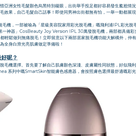
惜亞洲女性毛髮顏色烏黑特別礙眼，出街舉手投足都好容易發生尷尬情況！
毛效果，自己毛髮自己話事！即使同男神出街都無有怕，一舉一動都展現
毛機，一部被喻為「星級美容院家用彩光脫毛機」嘅飛利浦IPL彩光脫毛
器」CosBeauty Joy Version IPL 30萬發脫毛機，兩部都
ne）位置都輕鬆做到無痛脫毛！立即留意以下兩部居家脫毛機功能大解構外，
為全身白滑光亮肌膚做定準備啦！
最好呢？
毛機選擇。首先要了解自己肌膚顏色深淺、皮膚屬性同狀態，好似飛利浦I
ea 系列中嘅SmartSkin智能膚色感應器，會按照膚色選擇最舒適嘅