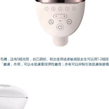
IPL 30萬發脫毛機，設有5檔光照，自己調控。初次使用或者敏感肌女生可以用1-
「嫩膚」作用，可以令肌膚重現彈性嫩滑；亦有可以抑制引致肌膚痤瘡嘅