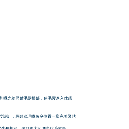
，利用溫和嘅光線照射毛髮根部，使毛囊進入休眠
弧度設計，最難處理嘅腋窩位置一樣完美緊貼
入直擊毛髮生長根源，做到更大範圍嘅脫毛效果！