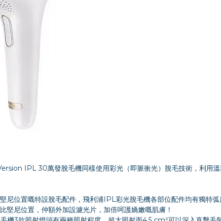
Joy Version IPL 30萬發脫毛機同樣使用彩光（即脈衝光）脫毛技術
堅尼位置嘅特設脫毛配件，飛利浦IPL彩光脫毛機各部位配件均有獨特
比堅尼位置，仲額外加設濾光片，加倍呵護嬌嫩嘅肌膚！
IPL 30萬發脫毛機3款照射燈頭有兩種照射程度，超大照射面4.5 cm²可以深