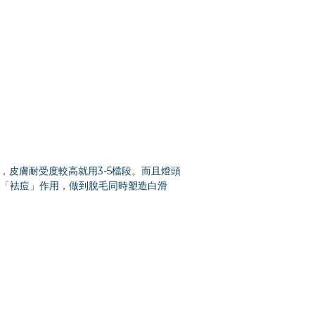
2檔段，皮膚耐受度較高就用3-5檔段。而且燈頭
「袪痘」作用，做到脫毛同時塑造白滑