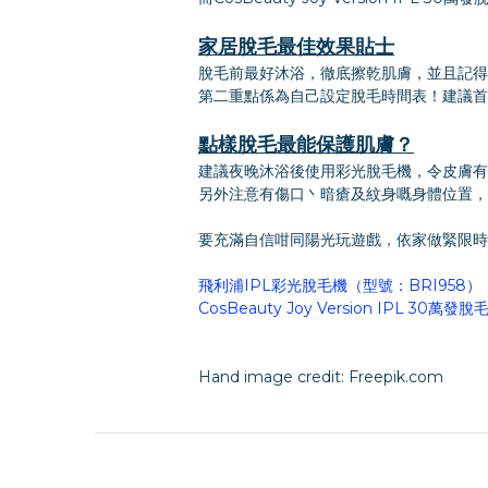
家居脫毛最佳效果貼士
脫毛前最好沐浴，徹底擦乾肌膚，並且記得
第二重點係為自己設定脫毛時間表！建議首
點樣脫毛最能保護肌膚？
建議夜晚沐浴後使用彩光脫毛機，令皮膚有
另外注意有傷口丶暗瘡及紋身嘅身體位置，
要充滿自信咁同陽光玩遊戲，依家做緊限時
飛利浦IPL彩光脫毛機（型號：BRI958）
CosBeauty Joy Version IPL 30萬發脫
Hand image credit: Freepik.com