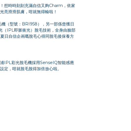
想時時刻刻充滿自信又夠Charm，依家
光亮滑滑肌膚，咁就無得輸啦！
機（型號：BRI958），另一部係曾獲日
具備彩光（IPL即脈衝光）脫毛技術，全身由臉部
仲有夏日自信企画嘅脫毛心得同脫毛後保養方
PL彩光脫毛機採用SenseIQ智能感應
彩光設定，咁就脫毛脫得加倍放心啦。