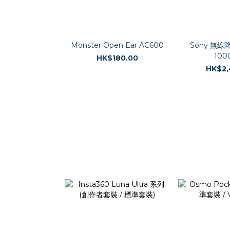
Monster Open Ear AC600
Sony 無線
100
HK$180.00
HK$2,