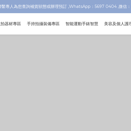
繫專人為您查詢補貨狀態或辦理預訂 ,WhatsApp：5697 0404 ,微信：
航拍器材專區
手持拍攝裝備專區
智能運動手錶智慧
美容及個人護