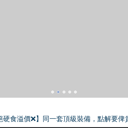
絕硬食溢價❌】同一套頂級裝備，點解要俾