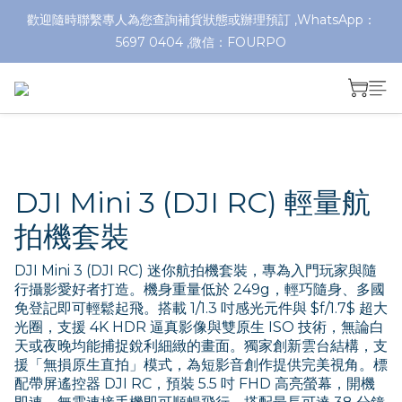
歡迎隨時聯繫專人為您查詢補貨狀態或辦理預訂 ,WhatsApp：
5697 0404 ,微信：FOURPO
DJI Mini 3 (DJI RC) 輕量航
拍機套裝
DJI Mini 3 (DJI RC) 迷你航拍機套裝，專為入門玩家與隨
行攝影愛好者打造。機身重量低於 249g，輕巧隨身、多國
免登記即可輕鬆起飛。搭載 1/1.3 吋感光元件與 $f/1.7$ 超大
光圈，支援 4K HDR 逼真影像與雙原生 ISO 技術，無論白
天或夜晚均能捕捉銳利細緻的畫面。獨家創新雲台結構，支
援「無損原生直拍」模式，為短影音創作提供完美視角。標
配帶屏遙控器 DJI RC，預裝 5.5 吋 FHD 高亮螢幕，開機