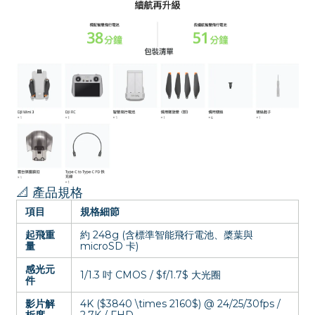
📐 產品規格
項目
規格細節
起飛重
約 248g (含標準智能飛行電池、槳葉與
量
microSD 卡)
感光元
1/1.3 吋 CMOS /
$f/1.7$
大光圈
件
影片解
4K (
$3840 \times 2160$
) @ 24/25/30fps /
析度
2.7K / FHD