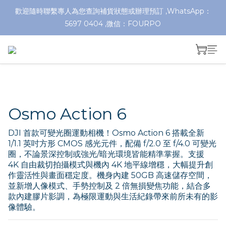
歡迎隨時聯繫專人為您查詢補貨狀態或辦理預訂 ,WhatsApp：
5697 0404 ,微信：FOURPO
Osmo Action 6
DJI 首款可變光圈運動相機！Osmo Action 6 搭載全新 
1/1.1 英吋方形 CMOS 感光元件，配備 f/2.0 至 f/4.0 可變光
圈，不論景深控制或強光/暗光環境皆能精準掌握。支援 
4K 自由裁切拍攝模式與機內 4K 地平線增穩，大幅提升創
作靈活性與畫面穩定度。機身內建 50GB 高速儲存空間，
並新增人像模式、手勢控制及 2 倍無損變焦功能，結合多
款內建膠片影調，為極限運動與生活紀錄帶來前所未有的影
像體驗。