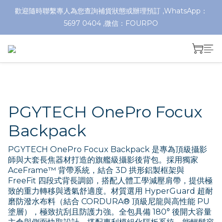
歡迎隨時聯繫專人為您查詢補貨狀態或辦理預訂 ,WhatsApp：
5697 0404 ,微信：FOURPO
PGYTECH OnePro Focux
Backpack
PGYTECH OnePro Focux Backpack 是專為頂級攝影
師與大套長焦器材打造的旗艦級攝影後背包。採用獨家 
AceFrame™ 背帶系統，結合 3D 拱形鋁製框架與 
FreeFit 四段式背長調節，搭配人體工學減壓肩帶，提供極
致的重力轉移與透氣舒適度。材質選用 HyperGuard 超耐
磨防潑水布料（結合 CORDURA® 頂級尼龍與高性能 PU 
塗層），極致抗刮且防護力強。全包具備 180° 後開大容量